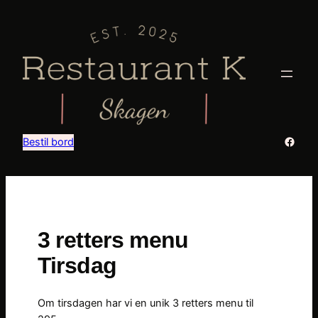
Skip
to
content
Faceb
Bestil bord
3 retters menu
Tirsdag
Om tirsdagen har vi en unik 3 retters menu til