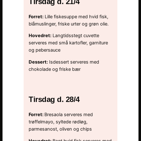
Tirsdag d. 21/4
Forret:
Lille fiskesuppe med hvid fisk,
blåmuslinger, friske urter og grøn olie.
Hovedret:
Langtidsstegt cuvette
serveres med små kartofler, garniture
og pebersauce
Dessert:
Isdessert serveres med
chokolade og friske bær
Tirsdag d. 28/4
Forret:
Bresaola serveres med
trøffelmayo, syltede rødløg,
parmesanost, oliven og chips
Hovedret:
Bagt hvid fisk serveres med